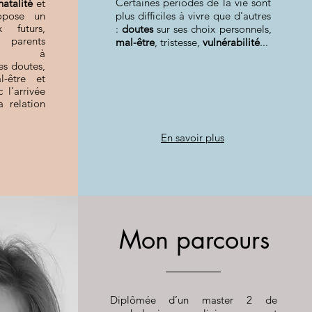
Certaines périodes de la vie sont
natalité
et
opose un
plus difficiles à vivre que d'autres
 futurs,
:
doutes
sur ses choix personnels,
 parents
mal-être
, tristesse,
vulnérabilité
...
és à
es doutes,
-être et
 l'arrivée
 relation
En savoir plus
Mon parcours
Diplômée d’un master 2 de