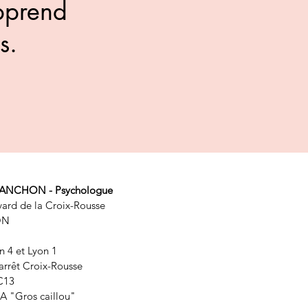
apprend
s.
MANCHON - Psychologue
ard de la Croix-Rousse
YON
n 4 et Lyon 1
arrêt Croix-Rousse
C13
A "Gros caillou"