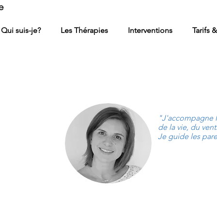
e
Qui suis-je?
Les Thérapies
Interventions
Tarifs 
"J'accompagne le
de la vie, du ven
Je guide les par