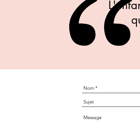
L'enfa
q