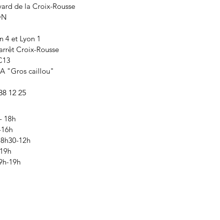
ard de la Croix-Rousse
YON
n 4 et Lyon 1
arrêt Croix-Rousse
C13
A "Gros caillou"
38 12 25
- 18h
-16h
 8h30-12h
-19h
9h-19h​​