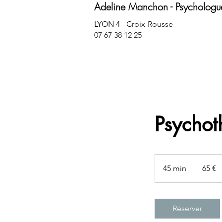
Adeline Manchon - Psychologu
LYON 4 - Croix-Rousse
07 67 38 12 25
Psychot
65
euros
45 min
4
65 €
5
m
i
Réserver
n